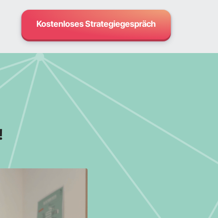
Kostenloses Strategiegespräch
op
gin
!