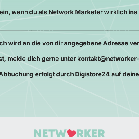
Klicke dazu einfach hier oben auf den Button!
 ein, wenn du als Network Marketer wirklich 
______________________________________________
ch wird an die von dir angegebene Adresse ve
t, melde dich gerne unter kontakt@networker-h
Abbuchung erfolgt durch Digistore24 auf dein