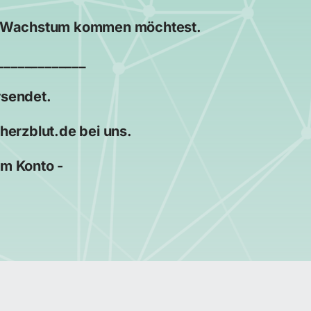
ins Wachstum kommen möchtest.
_____________
rsendet.
erzblut.de bei uns.
em Konto -