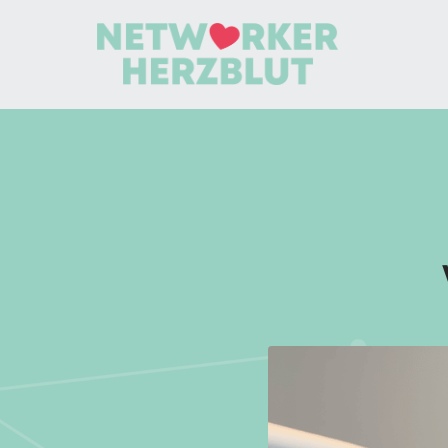
Star
t