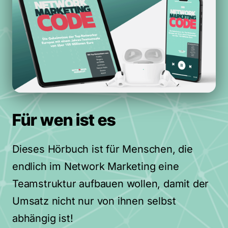
Für 
wen 
ist 
es
Dieses 
Hörbuch 
ist 
für 
Menschen, 
die 
endlich 
im 
Network 
Marketing 
eine 
Teamstruktur 
aufbauen 
wollen, 
damit 
der 
Umsatz 
nicht 
nur 
von 
ihnen 
selbst 
abhängig 
ist!