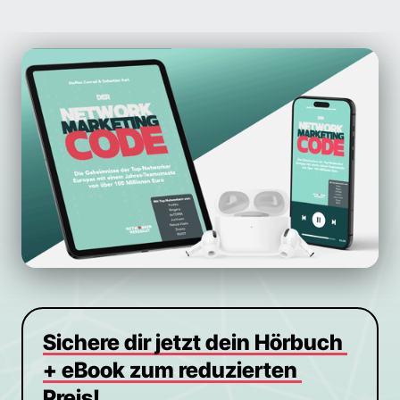
Sichere 
dir 
jetzt 
dein 
Hörbuch 
+ 
eBook 
zum 
reduzierten 
Preis!